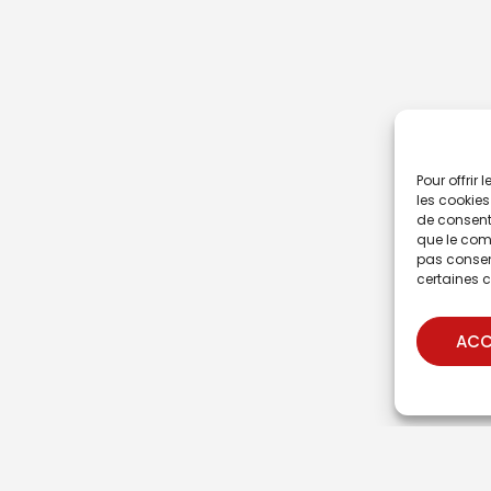
Pour offrir
les cookies
de consenti
que le comp
pas consent
certaines c
ACC
Nous
Avec le soutien financier de :